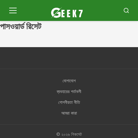
পুলার
প্যারা
মেনু
অনুসন্ধা
ও
পাসওয়ার্ড রিসেট
কনটেউডো
যোগাযোগ
ব্যবহারের শর্তাবলী
গোপনীয়তা নীতি
আমরা কারা
© ২০২৬ গিকসেট