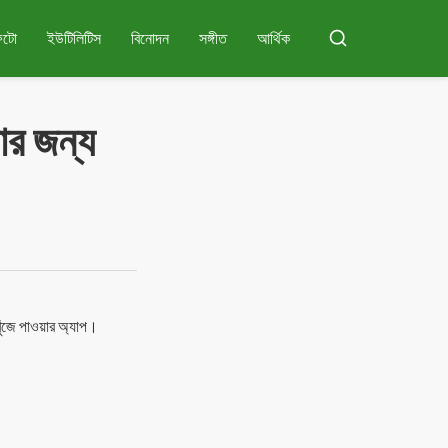
ফটো
ইউটিলিটিস
বিনোদন
সঙ্গীত
আর্থিক
অনুসন্ধান
রার জন্য
খুঁজে পাওয়ার অ্যাপ।