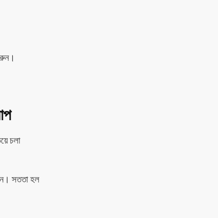
করুন।
যাপ
িয়ে চলা
কুন। সততা হল