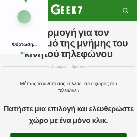
Pulár
para
Μενού
Μπού
o
conteúdo
Εφαρμογή για τον
καθαρισμό της μνήμης του
Φόρτωση...
κινητού τηλεφώνου
Διαφήμιση - SpotAds
Μήπως το κινητό σας κολλάει και ο χώρος του
τελειώνει;
Πατήστε μια επιλογή και ελευθερώστε
χώρο με ένα μόνο κλικ.