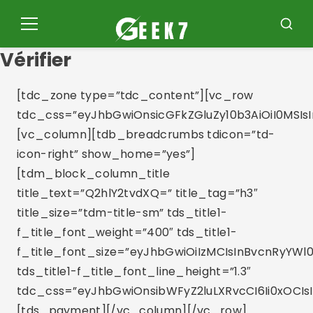
Pular
pour
Menu
Reche
le
Vérifier
contenu
[tdc_zone type=”tdc_content”][vc_row
tdc_css=”eyJhbGwiOnsicGFkZGluZy10b3AiOiI0MSIs
[vc_column][tdb_breadcrumbs tdicon=”td-
icon-right” show_home=”yes”]
[tdm_block_column_title
title_text=”Q2hlY2tvdXQ=” title_tag=”h3″
title_size=”tdm-title-sm” tds_title1-
f_title_font_weight=”400″ tds_title1-
f_title_font_size=”eyJhbGwiOiIzMCIsInBvcnRyYWl0
tds_title1-f_title_font_line_height=”1.3″
tdc_css=”eyJhbGwiOnsibWFyZ2luLXRvcCI6Ii0xOCIs
[tds_payment][/vc_column][/vc_row]