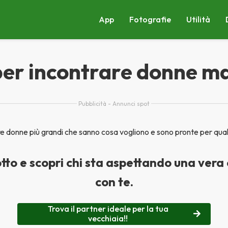
App
Fotografie
Utilità
er incontrare donne m
Pubblicità - Annunci spot
re donne più grandi che sanno cosa vogliono e sono pronte per qual
otto e scopri chi sta aspettando una ver
con te.
Trova il partner ideale per la tua
vecchiaia!!