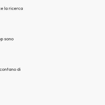
ce la ricerca
pp sono
ccontano di