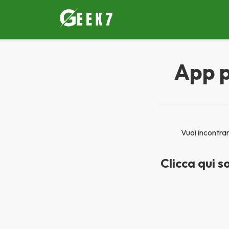
Scorrere
per
il
contenuto
App p
Vuoi incontra
Clicca qui s