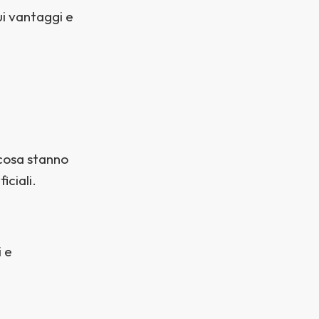
ui vantaggi e
cosa stanno
iciali.
i e