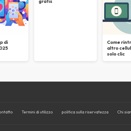
gratis
p di
Come rintr
2025
altro cellu
solo clic
ntatto
Termini di utilizzo
politica sulla riservatezza
Chi si