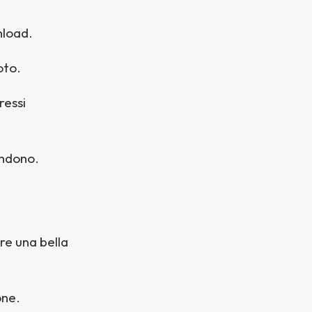
nload.
oto.
eressi
ondono.
re una bella
one.