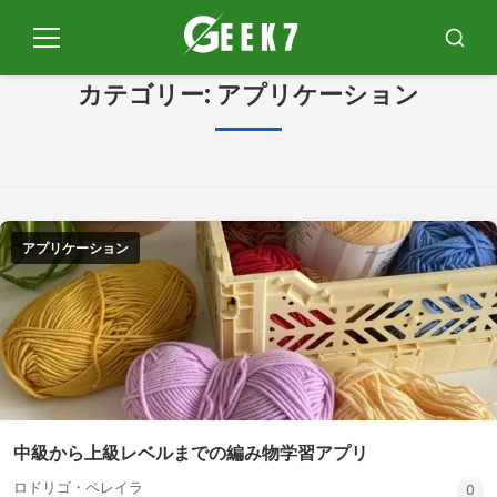
コ
ン
メ
ブ
テ
ニ
ス
ュ
カ
カテゴリー:
アプリケーション
ン
ー
ー
ツ
に
ジ
ャ
ン
アプリケーション
プ
中級から上級レベルまでの編み物学習アプリ
ロドリゴ・ペレイラ
0