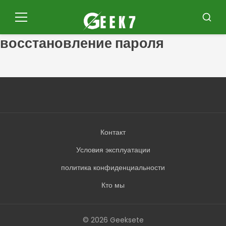
Pular
para
Меню
Буска
o
восстановление пароля
conteúdo
Контакт
Условия эксплуатации
политика конфиденциальности
Кто мы
© 2026 Geeksete