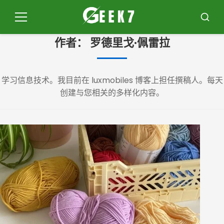
跳
到
菜
布
内
单
斯
作者：
罗德里戈·佩雷拉
卡
容
学习信息技术。我目前在 luxmobiles 博客上担任撰稿人。每天
创建与您相关的多样化内容。