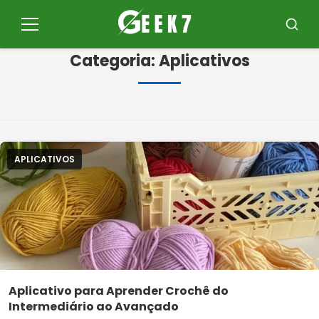
Pular
para
Menu
Busca
o
Categoria:
Aplicativos
conteúdo
APLICATIVOS
Aplicativo para Aprender Crochê do
Intermediário ao Avançado