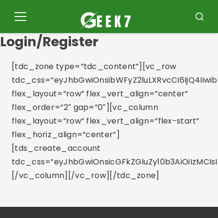
Pular
para
Menu
Busca
o
Login/Register
conteúdo
[tdc_zone type=”tdc_content”][vc_row
tdc_css=”eyJhbGwiOnsibWFyZ2luLXRvcCI6IjQ4Iiwi
flex_layout=”row” flex_vert_align=”center”
flex_order=”2″ gap=”0″][vc_column
flex_layout=”row” flex_vert_align=”flex-start”
flex_horiz_align=”center”]
[tds_create_account
tdc_css=”eyJhbGwiOnsicGFkZGluZy10b3AiOiIzMCIs
[/vc_column][/vc_row][/tdc_zone]