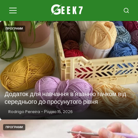
Повернутися
до
Меню
Пошук
змісту
ПРОГРАМИ
Додаток для навчання в'язанню гачком від
середнього до просунутого рівня
Rodrigo Pereira
-
Різдво 15, 2026
ПРОГРАМИ